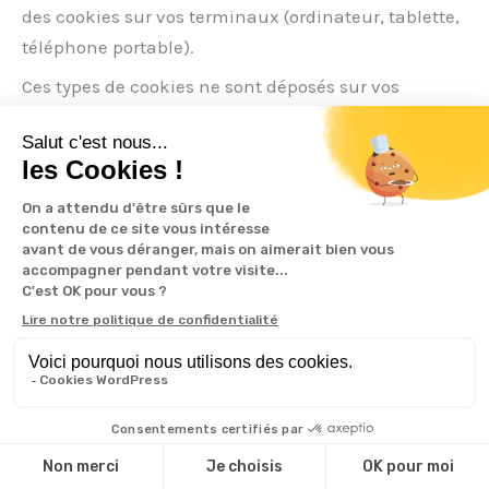
des cookies sur vos terminaux (ordinateur, tablette,
téléphone portable).
Ces types de cookies ne sont déposés sur vos
terminaux qu’à condition que vous y consentiez, en
continuant votre navigation sur le Site Internet ou
l’application mobile de
https://www.membres.ggr.fr
.
À tout moment, l’Utilisateur peut néanmoins
revenir sur son consentement à ce
que
https://www.membres.ggr.fr
dépose ce type de
cookies.
Article 9.2. BALISES (“TAGS”) INTERNET
https://www.membres.ggr.fr
peut employer
occasionnellement des balises Internet (également
appelées « tags », ou balises d’action, GIF à un
pixel, GIF transparents, GIF invisibles et GIF un à un)